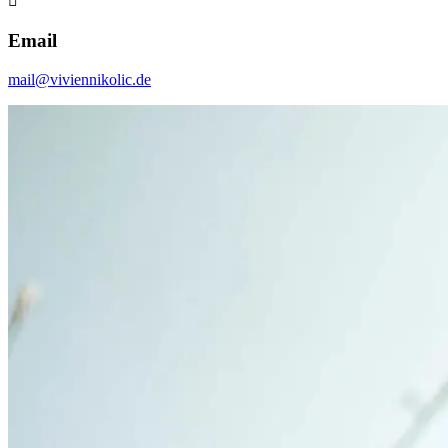

Email
mail@viviennikolic.de